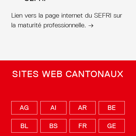
Lien vers la page internet du SEFRI sur
la maturité professionnelle. →
SITES WEB CANTONAUX
AG
AI
AR
BE
BL
BS
FR
GE